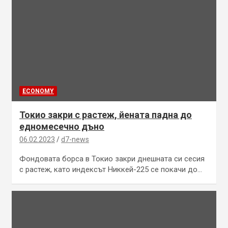
ECONOMY
Токио закри с растеж, йената падна до
едномесечно дъно
06.02.2023
d7-news
Фондовата борса в Токио закри днешната си сесия
с растеж, като индексът Никкей-225 се покачи до…