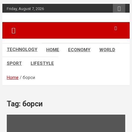
Skip
Friday, August 7, 2026
to
content
News
d7-news.com
TECHNOLOGY
HOME
ECONOMY
WORLD
SPORT
LIFESTYLE
Home
борси
Tag:
борси