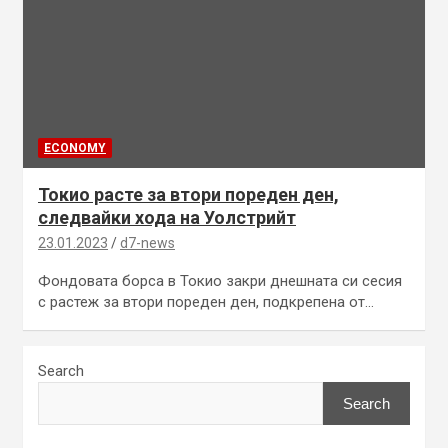
ECONOMY
Токио расте за втори пореден ден,
следвайки хода на Уолстрийт
23.01.2023
d7-news
Фондовата борса в Токио закри днешната си сесия
с растеж за втори пореден ден, подкрепена от…
Search
Search