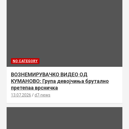
NO CATEGORY
ВОЗНЕМИРУВАЧКО ВИДЕО ОД
КУМАНОВО: Група девојчиња брутално
претепаа врсничка
13.07.2026
d7-news