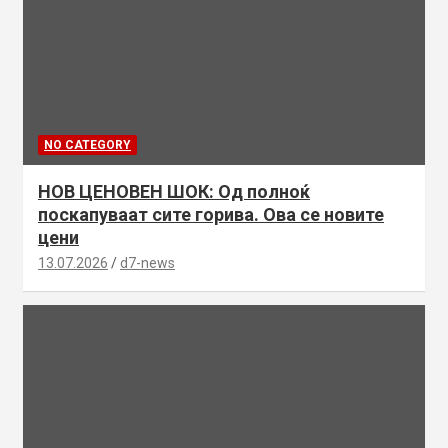
NO CATEGORY
НОВ ЦЕНОВЕН ШОК: Од полноќ
поскапуваат сите горива. Ова се новите
цени
13.07.2026
d7-news