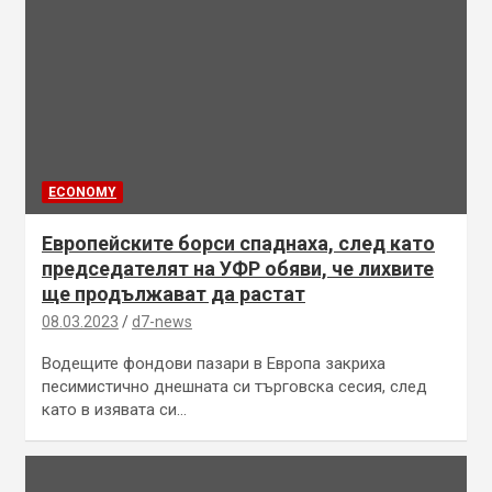
ECONOMY
Европейските борси спаднаха, след като
председателят на УФР обяви, че лихвите
ще продължават да растат
08.03.2023
d7-news
Водещите фондови пазари в Европа закриха
песимистично днешната си търговска сесия, след
като в изявата си…