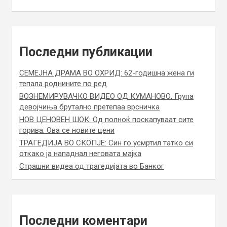
Последни публикации
СЕМЕЈНА ДРАМА ВО ОХРИД: 62-годишна жена ги
тепала роднините по ред
ВОЗНЕМИРУВАЧКО ВИДЕО ОД КУМАНОВО: Група
девојчиња брутално претепаа врсничка
НОВ ЦЕНОВЕН ШОК: Од полноќ поскапуваат сите
горива. Ова се новите цени
ТРАГЕДИЈА ВО СКОПЈЕ: Син го усмртил татко си
откако ја нападнал неговата мајка
Страшни видеа од трагедијата во Банког
Последни коментари