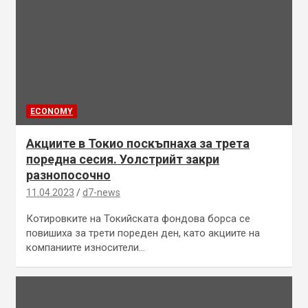
ECONOMY
Акциите в Токио поскъпнаха за трета
поредна сесия. Уолстрийт закри
разнопосочно
11.04.2023
d7-news
Котировките на Токийската фондова борса се
повишиха за трети пореден ден, като акциите на
компаниите износители…