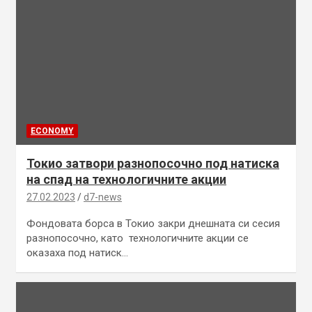
ECONOMY
Токио затвори разнопосочно под натиска
на спад на технологичните акции
27.02.2023
d7-news
Фондовата борса в Токио закри днешната си сесия
разнопосочно, като технологичните акции се
оказаха под натиск…