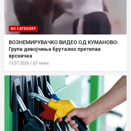
NO CATEGORY
ВОЗНЕМИРУВАЧКО ВИДЕО ОД КУМАНОВО:
Група девојчиња брутално претепаа
врсничка
13.07.2026
d7-news