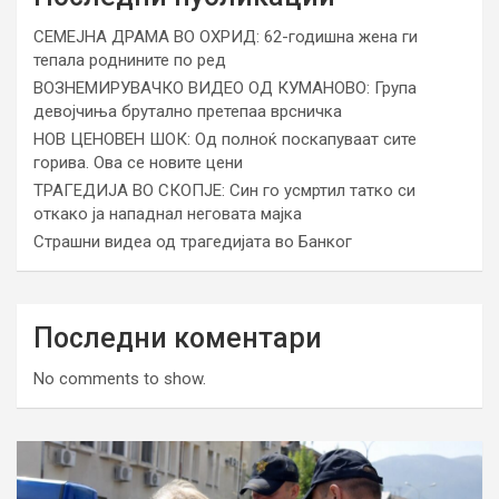
СЕМЕЈНА ДРАМА ВО ОХРИД: 62-годишна жена ги
тепала роднините по ред
ВОЗНЕМИРУВАЧКО ВИДЕО ОД КУМАНОВО: Група
девојчиња брутално претепаа врсничка
НОВ ЦЕНОВЕН ШОК: Од полноќ поскапуваат сите
горива. Ова се новите цени
ТРАГЕДИЈА ВО СКОПЈЕ: Син го усмртил татко си
откако ја нападнал неговата мајка
Страшни видеа од трагедијата во Банког
Последни коментари
No comments to show.