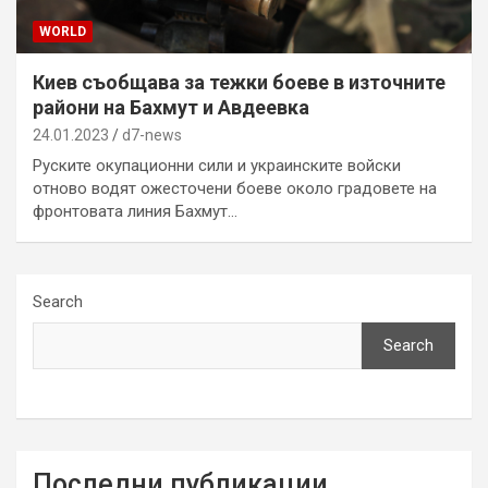
WORLD
Киев съобщава за тежки боеве в източните
райони на Бахмут и Авдеевка
24.01.2023
d7-news
Руските окупационни сили и украинските войски
отново водят ожесточени боеве около градовете на
фронтовата линия Бахмут…
Search
Search
Последни публикации