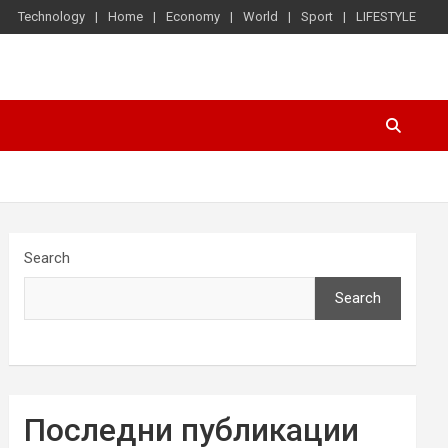
Technology
Home
Economy
World
Sport
LIFESTYLE
Search
Search
Последни публикации