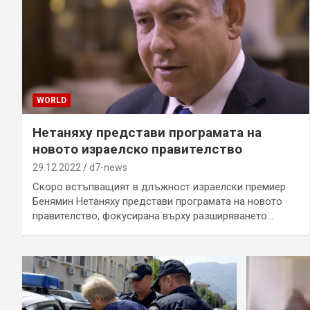
WORLD
Нетаняху представи програмата на
новото израелско правителство
29.12.2022
d7-news
Скоро встъпващият в длъжност израелски премиер
Бенямин Нетаняху представи програмата на новото
правителство, фокусирана върху разширяването…