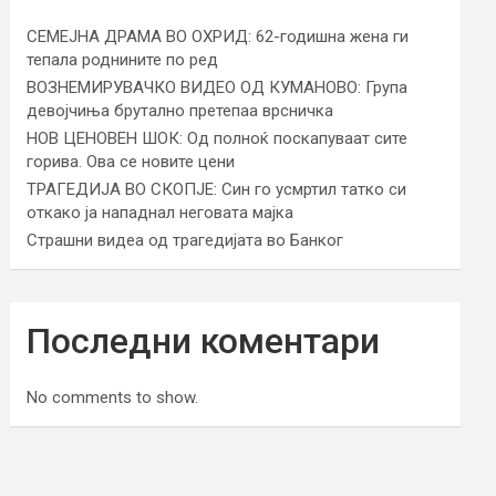
СЕМЕЈНА ДРАМА ВО ОХРИД: 62-годишна жена ги
тепала роднините по ред
ВОЗНЕМИРУВАЧКО ВИДЕО ОД КУМАНОВО: Група
девојчиња брутално претепаа врсничка
НОВ ЦЕНОВЕН ШОК: Од полноќ поскапуваат сите
горива. Ова се новите цени
ТРАГЕДИЈА ВО СКОПЈЕ: Син го усмртил татко си
откако ја нападнал неговата мајка
Страшни видеа од трагедијата во Банког
Последни коментари
No comments to show.