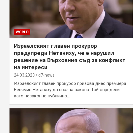
WORLD
Израелският главен прокурор
предупреди Нетаняху, че е нарушил
решение на Върховния съд за конфликт
на интереси
24.03.2023
d7-news
Израелският главен прокурор призова днес премиера
Бенямин Нетаняху да спазва закона. Той определи
като незаконно публично…