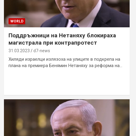
WORLD
Поддръжници на Нетаняху блокираха
магистрала при контрапротест
31.03.2023
d7-news
Хиляди израелци излязоха на улиците в подкрепа на
плана на премиера Бенямин Нетаняху за реформа на…