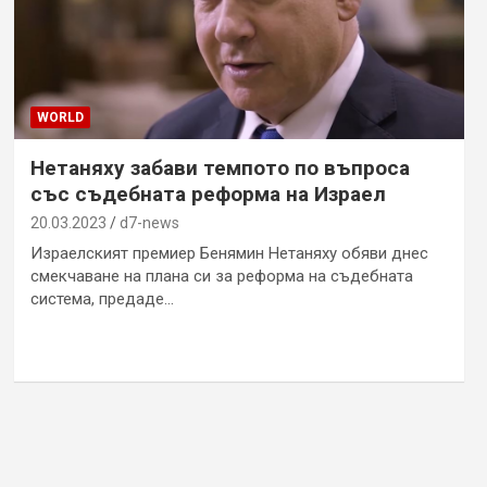
WORLD
Нетаняху забави темпото по въпроса
със съдебната реформа на Израел
20.03.2023
d7-news
Израелският премиер Бенямин Нетаняху обяви днес
смекчаване на плана си за реформа на съдебната
система, предаде…