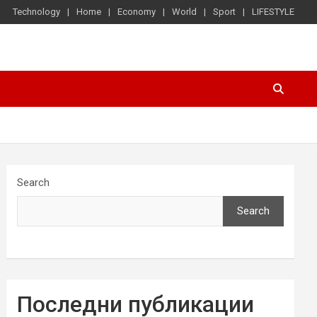
Technology
Home
Economy
World
Sport
LIFESTYLE
Search
Search
Последни публикации