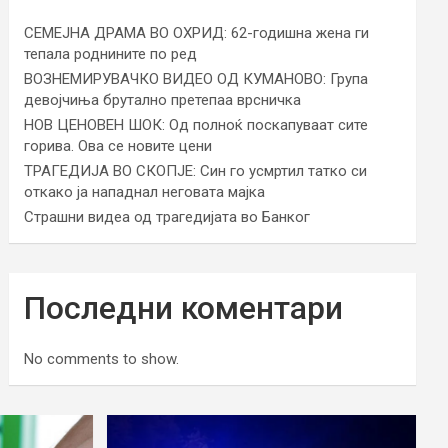
СЕМЕЈНА ДРАМА ВО ОХРИД: 62-годишна жена ги
тепала роднините по ред
ВОЗНЕМИРУВАЧКО ВИДЕО ОД КУМАНОВО: Група
девојчиња брутално претепаа врсничка
НОВ ЦЕНОВЕН ШОК: Од полноќ поскапуваат сите
горива. Ова се новите цени
ТРАГЕДИЈА ВО СКОПЈЕ: Син го усмртил татко си
откако ја нападнал неговата мајка
Страшни видеа од трагедијата во Банког
Последни коментари
No comments to show.