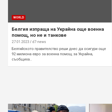
WORLD
Белгия изпраща на Украйна още военна
помощ, но не и танкове
27.01.2023
d7-news
Белгийското правителство реши днес да осигури още
92 милиона евро за военна помощ за Украйна,
съобщиха…