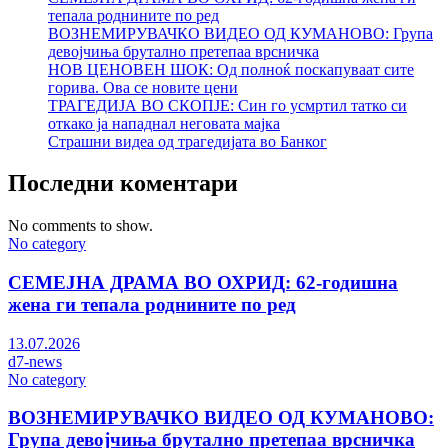
тепала роднините по ред
ВОЗНЕМИРУВАЧКО ВИДЕО ОД КУМАНОВО: Група
девојчиња брутално претепаа врсничка
НОВ ЦЕНОВЕН ШОК: Од полноќ поскапуваат сите
горива. Ова се новите цени
ТРАГЕДИЈА ВО СКОПЈЕ: Син го усмртил татко си
откако ја нападнал неговата мајка
Страшни видеа од трагедијата во Банког
Последни коментари
No comments to show.
No category
СЕМЕЈНА ДРАМА ВО ОХРИД: 62-годишна
жена ги тепала роднините по ред
13.07.2026
d7-news
No category
ВОЗНЕМИРУВАЧКО ВИДЕО ОД КУМАНОВО:
Група девојчиња брутално претепаа врсничка