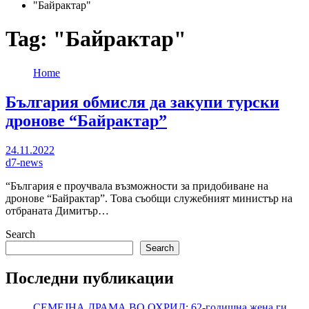
"Байрактар"
Tag:
"Байрактар"
Home
България обмисля да закупи турски
дронове “Байрактар”
24.11.2022
d7-news
“България е проучвала възможности за придобиване на
дронове “Байрактар”. Това съобщи служебният министър на
отбраната Димитър…
Search
Search
Последни публикации
СЕМЕЈНА ДРАМА ВО ОХРИД: 62-годишна жена ги