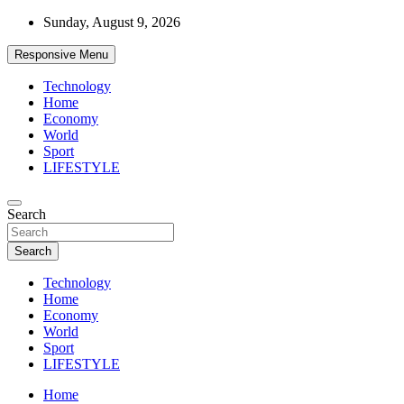
Skip
Sunday, August 9, 2026
to
content
Responsive Menu
Technology
Home
Economy
World
Sport
LIFESTYLE
News
Search
d7-news.com
Search
Technology
Home
Economy
World
Sport
LIFESTYLE
Home