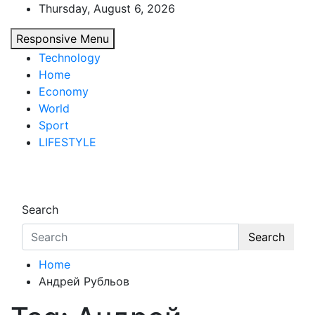
Skip
Thursday, August 6, 2026
to
Responsive Menu
content
Technology
Home
Economy
World
Sport
LIFESTYLE
d7-news.com
News
Search
Search
Home
Андрей Рубльов