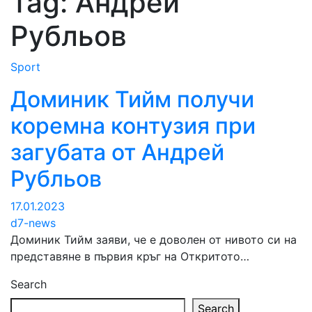
Tag:
Андрей
Рубльов
Sport
Доминик Тийм получи
коремна контузия при
загубата от Андрей
Рубльов
17.01.2023
d7-news
Доминик Тийм заяви, че е доволен от нивото си на
представяне в първия кръг на Откритото…
Search
Search