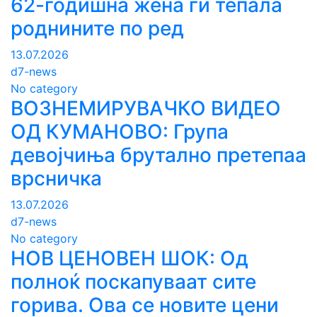
62-годишна жена ги тепала
роднините по ред
13.07.2026
d7-news
No category
ВОЗНЕМИРУВАЧКО ВИДЕО
ОД КУМАНОВО: Група
девојчиња брутално претепаа
врсничка
13.07.2026
d7-news
No category
НОВ ЦЕНОВЕН ШОК: Од
полноќ поскапуваат сите
горива. Ова се новите цени