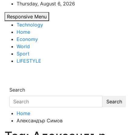
Skip
Thursday, August 6, 2026
to
Responsive Menu
content
Technology
Home
Economy
World
Sport
LIFESTYLE
d7-news.com
News
Search
Search
Home
Александър Симов