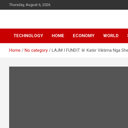
Skip
Thursday, August 6, 2026
to
content
News
d7-news.com
TECHNOLOGY
HOME
ECONOMY
WORLD
Home
No category
LAJM I FUNDIT 🚨 Katër Viktima Nga She