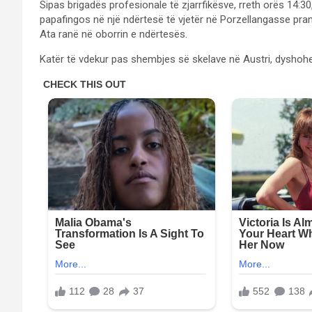
Sipas brigadës profesionale të zjarrfikësve, rreth orës 14:3
papafingos në një ndërtesë të vjetër në Porzellangasse pran
Ata ranë në oborrin e ndërtesës.
Katër të vdekur pas shembjes së skelave në Austri, dyshohe