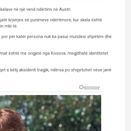
elave në një vend ndërtimi në Austri.
jatë kryerjes së punimeve ndërtimore, kur skela është
n mbi të.
, por për katër persona nuk ka pasur mundësi shpëtimi dhe
timat është me origjinë nga Kosova, megjithatë identitetet
et e këtij aksidenti tragjik, ndërsa po shqyrtohet nëse janë