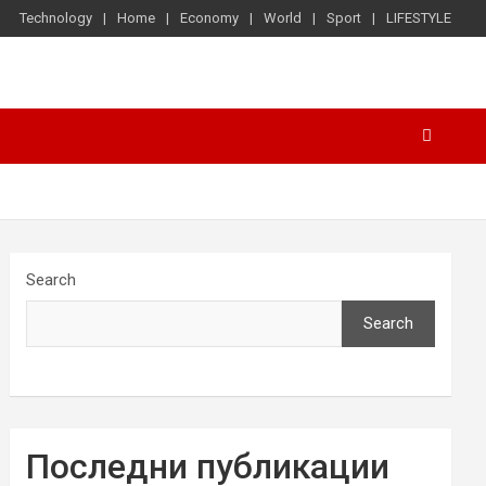
Technology
Home
Economy
World
Sport
LIFESTYLE
Search
Search
Последни публикации