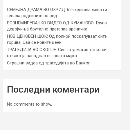
СЕМЕЈНА ДРАМА ВО ОХРИД: 62-годишна жена ги
тепала роднините по ред
ВОЗНЕМИРУВАЧКО ВИДЕО ОД КУМАНОВО: Група
девојчиња брутално претепаа врсничка
НОВ ЦЕНОВЕН ШОК: Од полноќ поскапуваат сите
горива. Ова се новите цени
ТРАГЕДИЈА ВО СКОПЈЕ: Син го усмртил татко си
откако ја нападнал неговата мајка
Страшни видеа од трагедијата во Банког
Последни коментари
No comments to show.