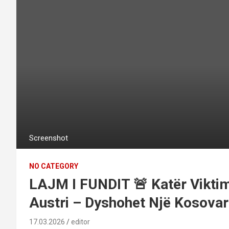
Screenshot
NO CATEGORY
LAJM I FUNDIT 🚨 Katër Vikti
Austri – Dyshohet Një Kosova
17.03.2026
editor