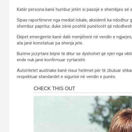
Katër persona kanë humbur jetën si pasojë e shembjes së sk
Sipas raportimeve nga mediat lokale, aksidenti ka ndodhur g
shembur papritur, duke zënë poshtë punëtorët që ndodheshi
Ekipet emergjente kanë dalë menjëherë në vendin e ngjarjes
ata janë konstatuar pa shenja jete.
Burime jozyrtare bëjnë të ditur se dyshohet që njëri nga vik
ende nuk janë konfirmuar zyrtarisht.
Autoritetet austriake kanë nisur hetimet për të zbuluar shkaq
respektuar standardet e sigurisë në vendin e punës.