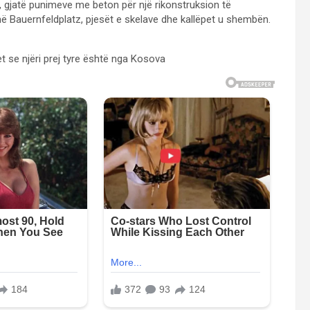
0, gjatë punimeve me beton për një rikonstruksion të
ë Bauernfeldplatz, pjesët e skelave dhe kallëpet u shembën.
t se njëri prej tyre është nga Kosova