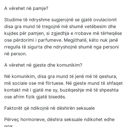
A vërehet në pamje?
Studime të ndryshme sugjerojnë se gjatë ovulacionit
disa gra mund të tregojnë më shumë vetëbesim dhe
kujdes për pamjen, si zgjedhja e rrobave më tërheqëse
ose përdorimi i parfumeve. Megjithatë, këto nuk janë
rregulla të sigurta dhe ndryshojnë shumë nga personi
në person.
A vërehet në gjeste dhe komunikim?
Në komunikim, disa gra mund të jenë më të qeshura,
më sociale ose më flirtuese. Në gjeste mund të shfaqet
kontakt më i gjatë me sy, buzëqeshje më të shpeshta
ose afrim fizik gjatë bisedës.
Faktorët që ndikojnë në dëshirën seksuale
Përveç hormoneve, dëshira seksuale ndikohet edhe
nga: