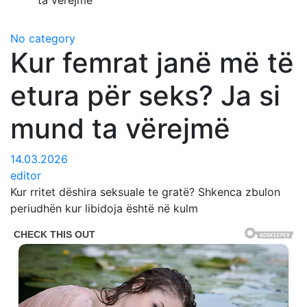
ta vërejmë
No category
Kur femrat janë më të
etura për ѕеkѕ? Ја si
mund ta vërejmë
14.03.2026
editor
Kur rritet dëshira seksuale te gratë? Shkenca zbulon
periudhën kur libidoja është në kulm