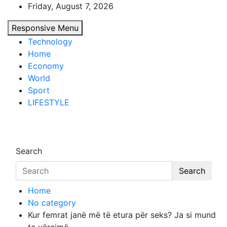
Skip
Friday, August 7, 2026
to
Responsive Menu
content
Technology
Home
Economy
World
Sport
LIFESTYLE
d7-news.com
News
Search
Search
Home
No category
Kur femrat janë më të etura për ѕеkѕ? Ја si mund