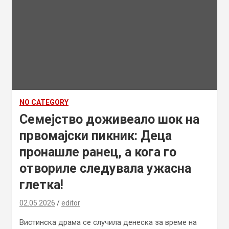
NO CATEGORY
Семејство доживеало шок на
првомајски пикник: Деца
пронашле ранец, а кога го
отвориле следувала ужасна
глетка!
02.05.2026
editor
Вистинска драма се случила денеска за време на