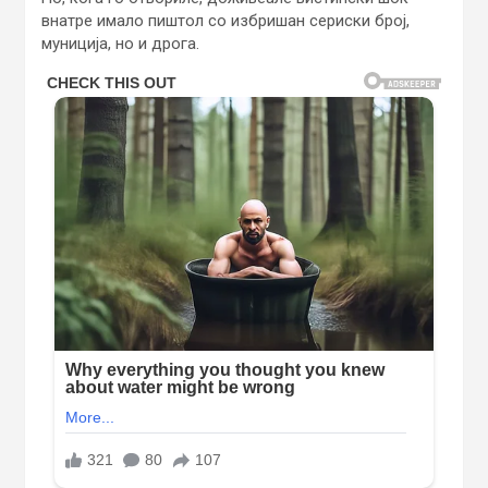
внатре имало пиштол со избришан сериски број,
муниција, но и дрога.