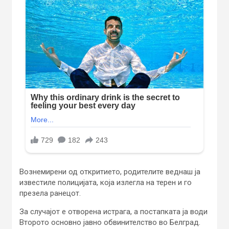
Вознемирени од откритието, родителите веднаш ја
известиле полицијата, која излегла на терен и го
презела ранецот.
За случајот е отворена истрага, а постапката ја води
Второто основно јавно обвинителство во Белград.