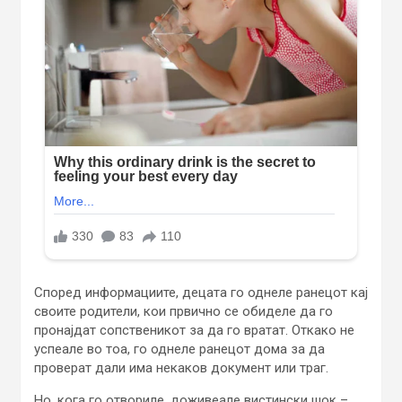
Според информациите, децата го однеле ранецот кај
своите родители, кои првично се обиделе да го
пронајдат сопственикот за да го вратат. Откако не
успеале во тоа, го однеле ранецот дома за да
проверат дали има некаков документ или траг.
Но, кога го отвориле, доживеале вистински шок –