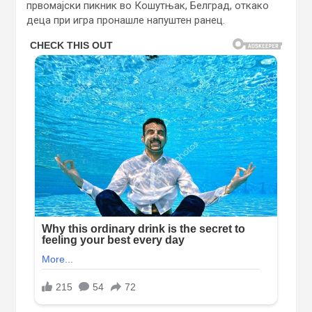
првомајски пикник во Кошутњак, Белград, откако
деца при игра пронашле напуштен ранец.