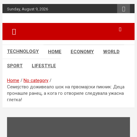
Skip
Sunday, August 9, 2026
to
content
News
d7-news.com
TECHNOLOGY
HOME
ECONOMY
WORLD
SPORT
LIFESTYLE
Home
No category
Семејство доживеало шок на првомајски пикник: Деца
пронашле ранец, а кога го отвориле следувала ужасна
глетка!