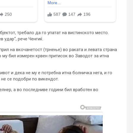
јектот, требало да го упатат на вистинското место.
в удар“, рече Ченгиќ.
прил на вкочанетост (трнење) во раката и левата страна
о му бил измерен крвен притисок во Заводот за итна
ивот и дека не му е потребна итна болничка нега, и го
 не се подобри по викендот.
елнер, а во последниве години бил вработен во