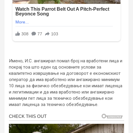
Имено, И.С. ангажирал помал број на вработени лица и
покрај тоа што еден од основните услови за
квалитетно извршување на договорот е економскиот
оператор да има вработено или ангажирано минимум
10 лица за физичко обезбедување кои имаат лиценца
и легитимации и да има вработено или ангажирано
минимум пет лица за техничко обезбедување кои
имаат лиценца за техничко обезбедување.