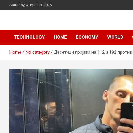
Skip
Saturday, August 8, 2026
to
content
News
d7-news.com
TECHNOLOGY
HOME
ECONOMY
WORLD
Home
No category
Десетици пријави на 112 и 192 проти