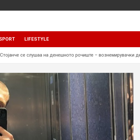
SPORT
LIFESTYLE
в Стојанче се слушаа на денешното рочиште – вознемирувачки д