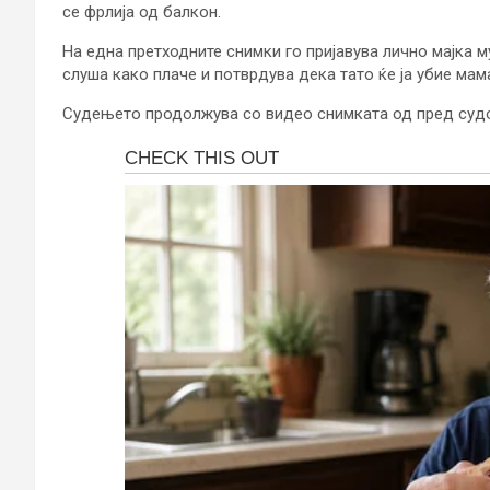
се фрлија од балкон.
На една претходните снимки го пријавува лично мајка м
слуша како плаче и потврдува дека тато ќе ја убие мам
Судењето продолжува со видео снимката од пред судот