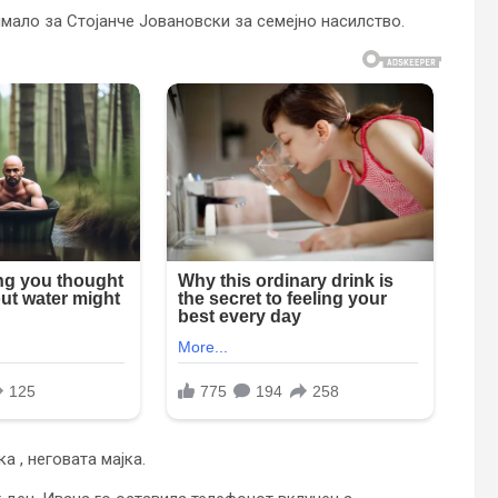
имало за Стојанче Јовановски за семејно насилство.
а , неговата мајка.