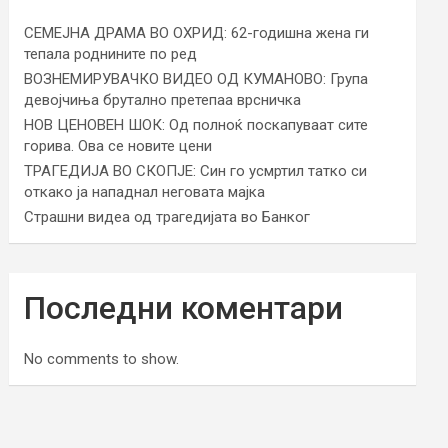
СЕМЕЈНА ДРАМА ВО ОХРИД: 62-годишна жена ги
тепала роднините по ред
ВОЗНЕМИРУВАЧКО ВИДЕО ОД КУМАНОВО: Група
девојчиња брутално претепаа врсничка
НОВ ЦЕНОВЕН ШОК: Од полноќ поскапуваат сите
горива. Ова се новите цени
ТРАГЕДИЈА ВО СКОПЈЕ: Син го усмртил татко си
откако ја нападнал неговата мајка
Страшни видеа од трагедијата во Банког
Последни коментари
No comments to show.