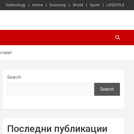
Technology
Home
Economy
World
Sport
LIFESTYLE
етали!
Search
Search
Последни публикации