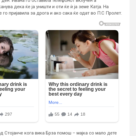
 ден. Ивана го оставила телефонот вклучен а
нува дека ќе ја уништи и оти ќе ѝ ја земе Катја. На
е го пријавила за дрога и ако сака ќе одат во П.С Пролет.
д Стојанче кога вика Брза помош – мајка со мало дете