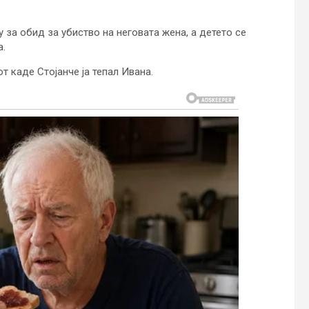
у за обид за убиство на неговата жена, а детето се
а.
 каде Стојанче ја тепал Ивана.