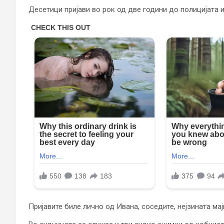
Десетици пријави во рок од две години до полицијата 
Пријавите биле лично од Ивана, соседите, нејзината мајк