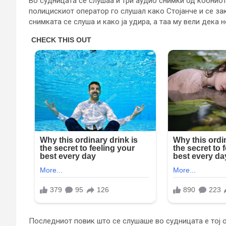
Во судницата се слушаа и три аудио снимки од кобниот
полицискиот оператор го слушал како Стојанче и се зака
снимката се слуша и како ја удира, а таа му вели дека н
Последниот повик што се слушаше во судницата е тој о