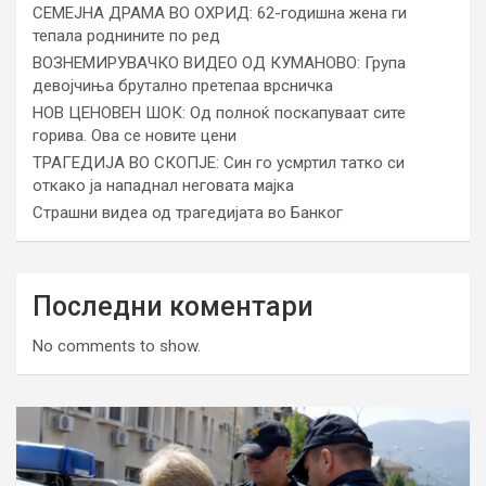
СЕМЕЈНА ДРАМА ВО ОХРИД: 62-годишна жена ги
тепала роднините по ред
ВОЗНЕМИРУВАЧКО ВИДЕО ОД КУМАНОВО: Група
девојчиња брутално претепаа врсничка
НОВ ЦЕНОВЕН ШОК: Од полноќ поскапуваат сите
горива. Ова се новите цени
ТРАГЕДИЈА ВО СКОПЈЕ: Син го усмртил татко си
откако ја нападнал неговата мајка
Страшни видеа од трагедијата во Банког
Последни коментари
No comments to show.