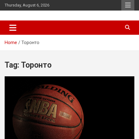
Skip
Thursday, August 6, 2026
to
content
News
d7-news.com
Home
Торонто
Tag:
Торонто