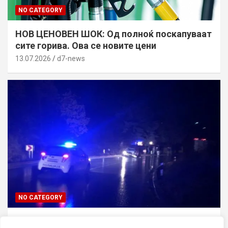
NO CATEGORY
НОВ ЦЕНОВЕН ШОК: Од полноќ поскапуваат
сите горива. Ова се новите цени
13.07.2026
d7-news
NO CATEGORY
ТРАГЕДИЈА ВО СКОПЈЕ: Син го усмртил