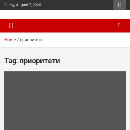
Skip
Friday, August 7, 2026
to
content
News
d7-news.com
Home
приоритети
Tag:
приоритети