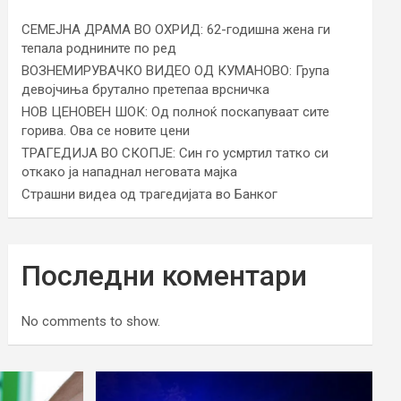
СЕМЕЈНА ДРАМА ВО ОХРИД: 62-годишна жена ги
тепала роднините по ред
ВОЗНЕМИРУВАЧКО ВИДЕО ОД КУМАНОВО: Група
девојчиња брутално претепаа врсничка
НОВ ЦЕНОВЕН ШОК: Од полноќ поскапуваат сите
горива. Ова се новите цени
ТРАГЕДИЈА ВО СКОПЈЕ: Син го усмртил татко си
откако ја нападнал неговата мајка
Страшни видеа од трагедијата во Банког
Последни коментари
No comments to show.