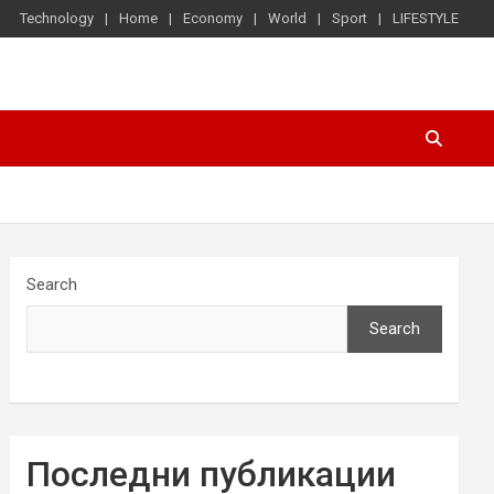
Technology
Home
Economy
World
Sport
LIFESTYLE
Search
Search
Последни публикации