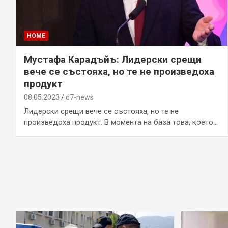
HOME
Мустафа Карадъйъ: Лидерски срещи
вече се състояха, но те не произведоха
продукт
08.05.2023
d7-news
Лидерски срещи вече се състояха, но те не
произведоха продукт. В момента на база това, което…