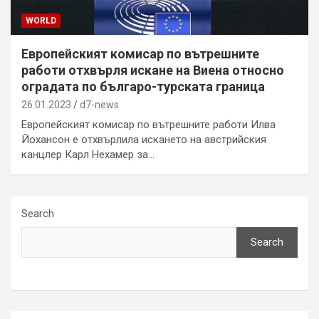
WORLD
Европейският комисар по вътрешните
работи отхвърля искане на Виена относно
оградата по българо-турската граница
26.01.2023
d7-news
Европейският комисар по вътрешните работи Илва
Йохансон е отхвърлила искането на австрийския
канцлер Карл Нехамер за…
Search
Search