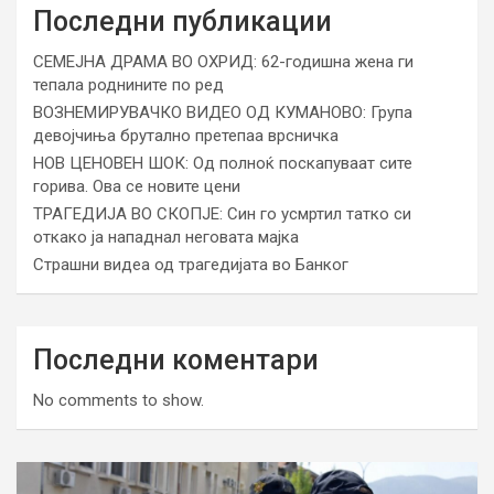
Последни публикации
СЕМЕЈНА ДРАМА ВО ОХРИД: 62-годишна жена ги
тепала роднините по ред
ВОЗНЕМИРУВАЧКО ВИДЕО ОД КУМАНОВО: Група
девојчиња брутално претепаа врсничка
НОВ ЦЕНОВЕН ШОК: Од полноќ поскапуваат сите
горива. Ова се новите цени
ТРАГЕДИЈА ВО СКОПЈЕ: Син го усмртил татко си
откако ја нападнал неговата мајка
Страшни видеа од трагедијата во Банког
Последни коментари
No comments to show.